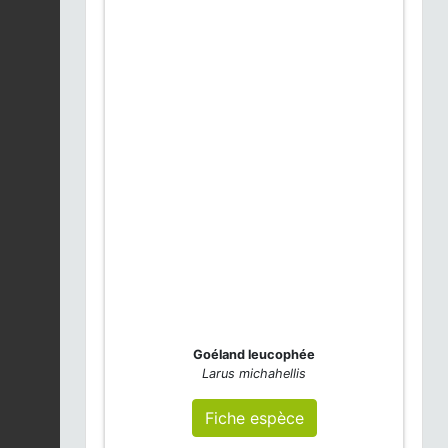
Goéland leucophée
Larus michahellis
Fiche espèce