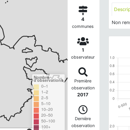
Descri
4
Non ren
communes
1
observateur
Nombre
d'observations
Première
0–1
observation
1–2
2017
2–5
5–10
10–20
20–50
Dernière
50–100
observation
100+