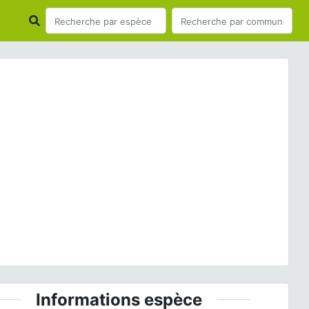
ious
Next
© Fédération de pêche 33
Informations espèce