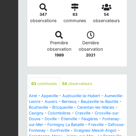
347
63
54
observations
communes
observateurs
Première
Dernière
observation
observation
1989
2021
63
communes
54
observateurs
Airel
-
Appeville
-
Audouville-la-Hubert
-
Aumeville-
Lestre
-
Auvers
-
Bernesq
-
Beuzeville-la-Bastille
-
Boutteville
-
Bricqueville
-
Carentan-les-Marais
-
Cavigny
-
Colombières
-
Crasville
-
Crosville-sur-
Douve
-
Doville
-
Étienville
-
Feugères
-
Fontenay-
sur-Mer
-
Formigny La Bataille
-
Fresville
-
Géfosse-
Fontenay
-
Gonfreville
-
Graignes-Mesnil-Angot
-