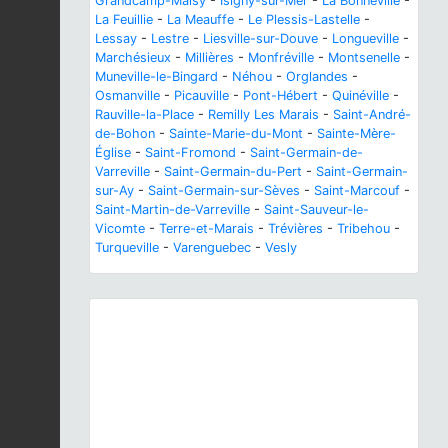
Grandcamp-Maisy
-
Isigny-sur-Mer
-
La Bonneville
-
La Feuillie
-
La Meauffe
-
Le Plessis-Lastelle
-
Lessay
-
Lestre
-
Liesville-sur-Douve
-
Longueville
-
Marchésieux
-
Millières
-
Monfréville
-
Montsenelle
-
Muneville-le-Bingard
-
Néhou
-
Orglandes
-
Osmanville
-
Picauville
-
Pont-Hébert
-
Quinéville
-
Rauville-la-Place
-
Remilly Les Marais
-
Saint-André-
de-Bohon
-
Sainte-Marie-du-Mont
-
Sainte-Mère-
Église
-
Saint-Fromond
-
Saint-Germain-de-
Varreville
-
Saint-Germain-du-Pert
-
Saint-Germain-
sur-Ay
-
Saint-Germain-sur-Sèves
-
Saint-Marcouf
-
Saint-Martin-de-Varreville
-
Saint-Sauveur-le-
Vicomte
-
Terre-et-Marais
-
Trévières
-
Tribehou
-
Turqueville
-
Varenguebec
-
Vesly