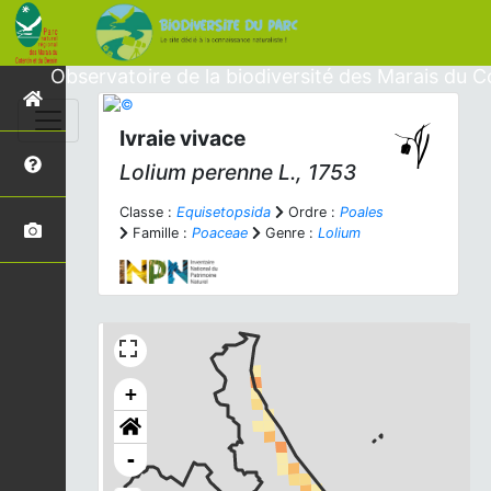
Observatoire de la biodiversité des Marais du C
Ivraie vivace
Lolium perenne
L., 1753
Classe :
Equisetopsida
Ordre :
Poales
Famille :
Poaceae
Genre :
Lolium
+
-