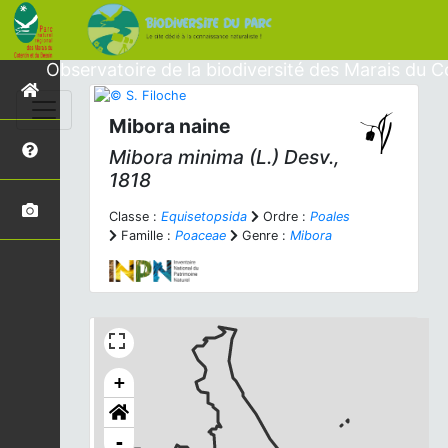
Observatoire de la biodiversité des Marais du C
Mibora naine
Mibora minima
(L.) Desv.,
1818
Classe :
Equisetopsida
Ordre :
Poales
Famille :
Poaceae
Genre :
Mibora
+
-