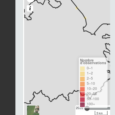
Nombre
d'observations
0–1
1–2
2–5
5–10
10–20
20–50
50–100
100+
2009
5 km