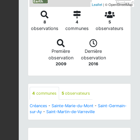
Nombre d'obse
Leaflet
| © OpenStreetMap
8
4
5
observations
communes
observateurs
Première
Dernière
observation
observation
2009
2016
4
communes
5
observateurs
Créances
-
Sainte-Marie-du-Mont
-
Saint-Germain-
sur-Ay
-
Saint-Martin-de-Varreville