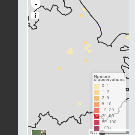
-
Nombre
d'observations
0–1
1–2
2–5
5–10
10–20
20–50
50–100
100+
1996