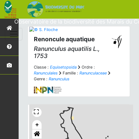
Observatoire de la biodiversité des Marais du C
Renoncule aquatique
Ranunculus aquatilis
L.,
1753
Classe :
Equisetopsida
Ordre :
Ranunculales
Famille :
Ranunculaceae
Genre :
Ranunculus
+