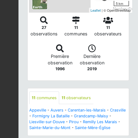
5 km
Nombre d'obser
Leaflet
| © OpenStreetMap
27
11
11
observations
communes
observateurs
Première
Dernière
observation
observation
1996
2019
11
communes
11
observateurs
Appeville
-
Auvers
-
Carentan-les-Marais
-
Crasville
-
Formigny La Bataille
-
Grandcamp-Maisy
-
Liesville-sur-Douve
-
Pirou
-
Remilly Les Marais
-
Sainte-Marie-du-Mont
-
Sainte-Mère-Église