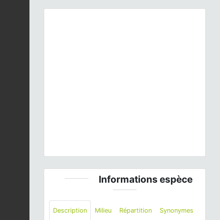
Previous
Next
© H. TINGUY
Informations espèce
Description
Milieu
Répartition
Synonymes