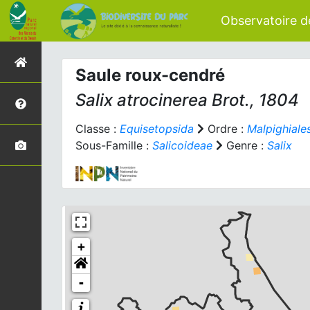
Observatoire de
Saule roux-cendré
Salix atrocinerea
Brot., 1804
Classe :
Equisetopsida
Ordre :
Malpighiale
Sous-Famille :
Salicoideae
Genre :
Salix
+
-