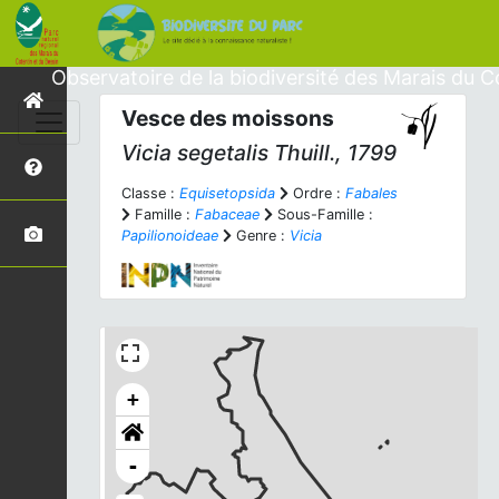
Observatoire de la biodiversité des Marais du C
Vesce des moissons
Vicia segetalis
Thuill., 1799
Classe :
Equisetopsida
Ordre :
Fabales
Famille :
Fabaceae
Sous-Famille :
Papilionoideae
Genre :
Vicia
+
-