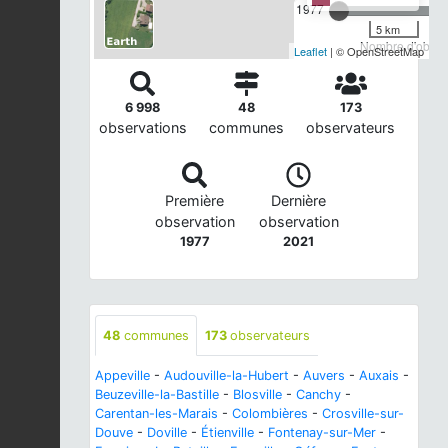
1977
5 km
Nombre d'observ
Leaflet
| © OpenStreetMap
6 998
48
173
observations
communes
observateurs
Première
Dernière
observation
observation
1977
2021
48
communes
173
observateurs
Appeville
-
Audouville-la-Hubert
-
Auvers
-
Auxais
-
Beuzeville-la-Bastille
-
Blosville
-
Canchy
-
Carentan-les-Marais
-
Colombières
-
Crosville-sur-
Douve
-
Doville
-
Étienville
-
Fontenay-sur-Mer
-