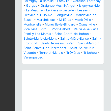
Formigny La Bataille
-
Fresville
-
Géfosse-Fontenay
-
Gorges
-
Graignes-Mesnil-Angot
-
Isigny-sur-Mer
-
La Meauffe
-
Le Plessis-Lastelle
-
Lessay
-
Liesville-sur-Douve
-
Longueville
-
Mandeville-en-
Bessin
-
Marchésieux
-
Millières
-
Monfréville
-
Montsenelle
-
Muneville-le-Bingard
-
Osmanville
-
Picauville
-
Pirou
-
Pont-Hébert
-
Rauville-la-Place
-
Remilly Les Marais
-
Saint-André-de-Bohon
-
Sainte-Marie-du-Mont
-
Sainte-Mère-Église
-
Saint-
Fromond
-
Saint-Germain-du-Pert
-
Saint-Marcouf
-
Saint-Sauveur-de-Pierrepont
-
Saint-Sauveur-le-
Vicomte
-
Terre-et-Marais
-
Trévières
-
Tribehou
-
Varenguebec
Previous
Next