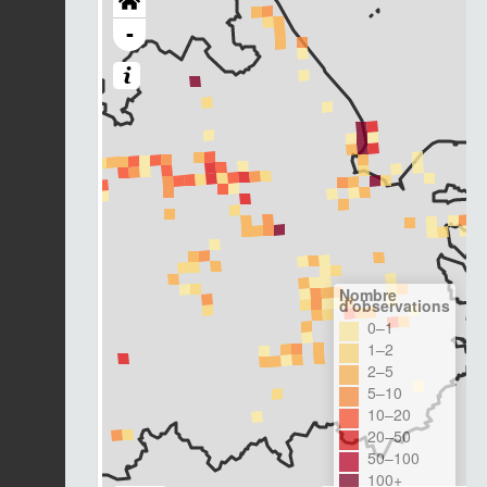
-
Nombre
d'observations
0–1
1–2
2–5
5–10
10–20
20–50
50–100
100+