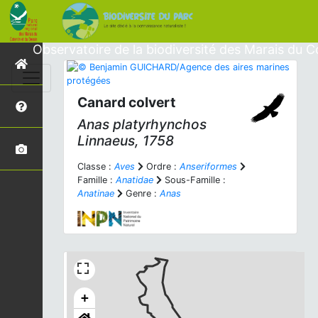
Observatoire de la biodiversité des Marais du C
Canard colvert
Anas platyrhynchos
Linnaeus, 1758
Classe :
Aves
Ordre :
Anseriformes
Famille :
Anatidae
Sous-Famille :
Anatinae
Genre :
Anas
+