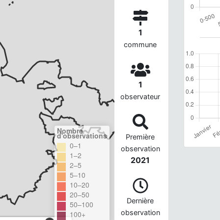
1
commune
1
observateur
Nombre
d'observations
Première
0–1
observation
1–2
2021
2–5
5–10
10–20
20–50
Dernière
50–100
observation
100+