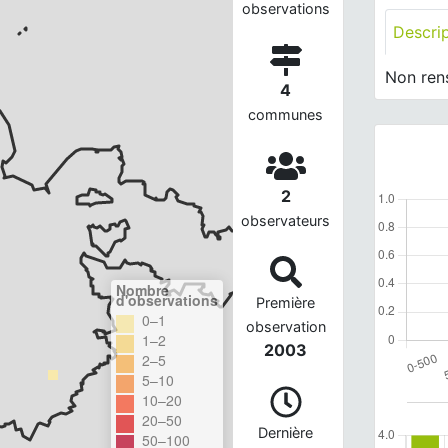
observations
Descri
Non ren
4
communes
2
observateurs
Nombre
d'observations
Première
0–1
observation
1–2
2003
2–5
5–10
10–20
20–50
Dernière
50–100