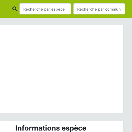
ious
Next
Hanches © P. Gourdain
Informations espèce