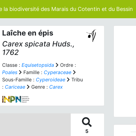
 la biodiversité des Marais du Cotentin et du Bessin
Laîche en épis
Carex spicata
Huds.,
1762
Classe :
Equisetopsida
Ordre :
Poales
Famille :
Cyperaceae
Prev
Sous-Famille :
Cyperoideae
Tribu
:
Cariceae
Genre :
Carex
5