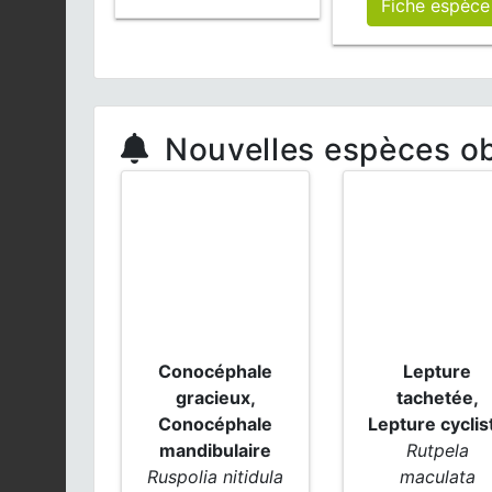
Fiche espèce
Nouvelles espèces o
Conocéphale
Lepture
gracieux,
tachetée,
Conocéphale
Lepture cyclis
mandibulaire
Rutpela
Ruspolia nitidula
maculata