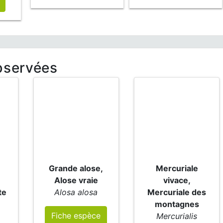
bservées
Grande alose,
Mercuriale
Alose vraie
vivace,
te
Alosa alosa
Mercuriale des
montagnes
Fiche espèce
Mercurialis