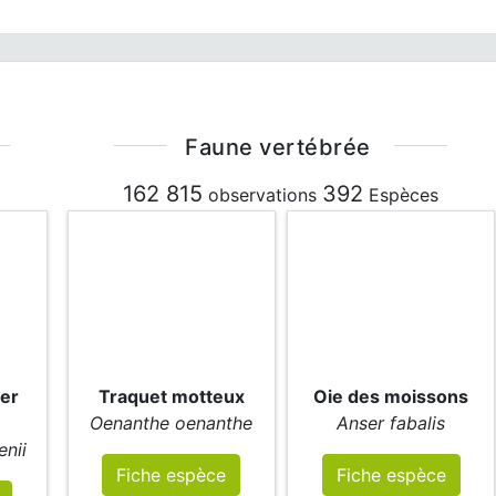
Faune vertébrée
162 815
392
observations
Espèces
der
Traquet motteux
Oie des moissons
Oenanthe oenanthe
Anser fabalis
enii
Fiche espèce
Fiche espèce